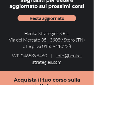
Segnalati per essere
aggiornato sui prossimi corsi
Resta aggiornato
Henka Strategies S.R.L.
Via del Mercato
35 - 38089
Storo (TN)
c.f. e p.iva
01559410228
WP.
0465898460
|
info@henka-
strategies.com
Acquista il tuo corso sulla
piattaforma
E-Logos di Corsi Smart
Riservatemi un posto