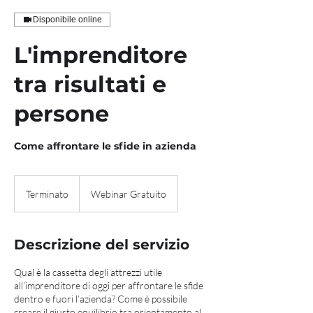
Disponibile online
L'imprenditore
tra risultati e
persone
Come affrontare le sfide in azienda
Terminato
T
Webinar Gratuito
e
r
m
Descrizione del servizio
i
n
Qual è la cassetta degli attrezzi utile
a
all’imprenditore di oggi per affrontare le sfide
t
dentro e fuori l’azienda? Come è possibile
o
creare il giusto equilibrio tra orientamento al