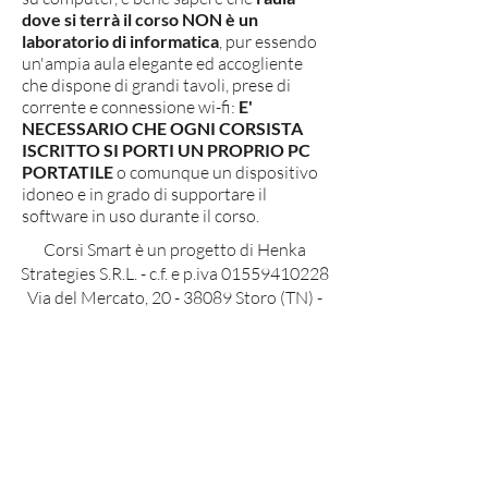
dove si terrà il corso NON è un
laboratorio di informatica
, pur essendo
un'ampia aula elegante ed accogliente
che dispone di grandi tavoli, prese di
corrente e connessione wi-fi:
E'
NECESSARIO CHE OGNI CORSISTA
ISCRITTO SI PORTI UN PROPRIO PC
PORTATILE
o comunque un dispositivo
idoneo e in grado di supportare il
software in uso durante il corso.
Corsi Smart è un progetto di Henka
Strategies S.R.L. - c.f. e p.iva
01559410228
Via del Mercato, 20 - 38089 Storo (TN) -
info@henka-strategies.com
Segnalati per essere
aggiornato sui prossimi corsi
Resta aggiornato