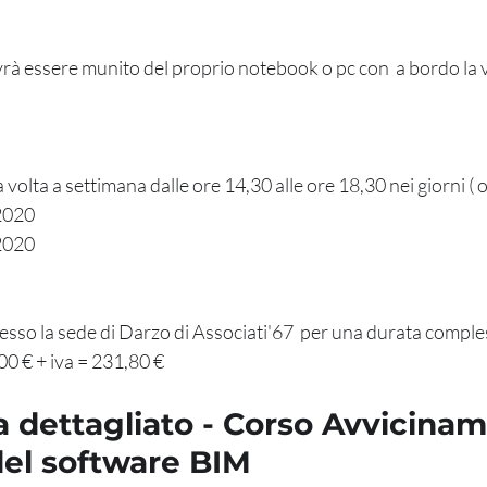
rà essere munito del proprio notebook o pc con  a bordo la v
 volta a settimana dalle ore 14,30 alle ore 18,30 nei giorni ( o
2020 
2020 
resso la sede di Darzo di Associati'67  per una durata comples
00 € + iva = 231,80 €
dettagliato - Corso Avvicinam
 del software BIM