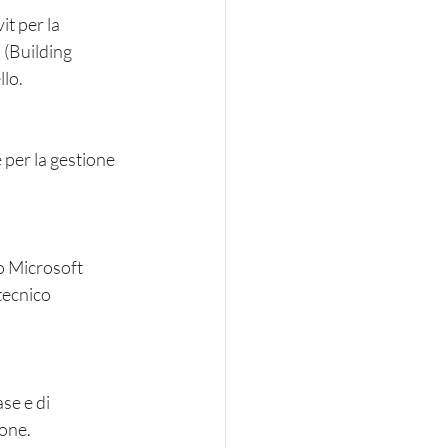
t per la 
 (Building 
lo.
 per la gestione 
o Microsoft 
tecnico 
se e di 
ione.