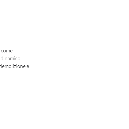
) come 
 dinamico, 
 demolizione e 