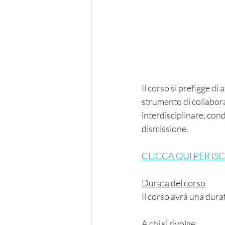
Il corso si prefigge d
strumento di collabora
interdisciplinare, cond
dismissione.
CLICCA QUI PER I
Durata del corso
Il corso avrà una dura
A chi si rivolge