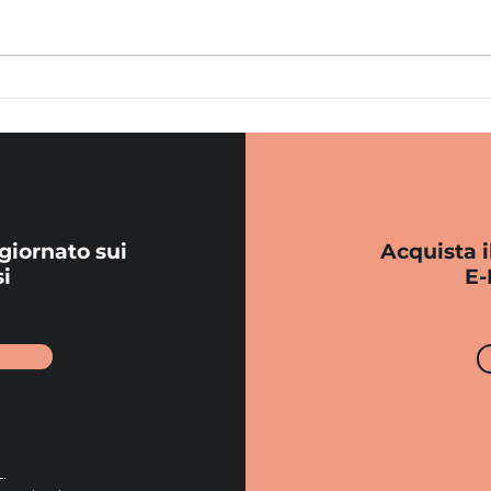
giornato sui
Acquista i
i
E-
.